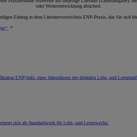
eder Praxisleitlinie Hinweise auf diejenige Literatur (Zahlenangabe), d
oder Weiterentwicklung absichert.
ligen Eintrag in dem Literaturverzeichnis ENP-Praxis, das Sie sich hi
ege“
kation ENP (inkl. einer Jahreslizenz der digitalen Lehr- und Lernplat
 eignet sich als Standardwerk für Lehr- und Lernzwecke.