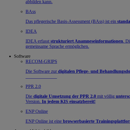
abbilden kann.
BAss
Das pflegerische Basis-Assessment (BAss) ist ein
standa
IDEA
IDEA erfasst
strukturiert Anamneseinformationen
. D
gemeinsame Sprache ermöglichen.
Software
RECOM-GRIPS
Die Software zur
digitalen Pflege- und Behandlungs
PPR 2.0
Die
digitale Umsetzung der PPR 2.0
mit völlig
untersc
Version.
In jedem KIS einsatzbereit!
ENP Online
ENP Online ist eine
browserbasierte Trainingsplattfo