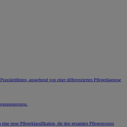
n Praxisleitlinien, ausgehend von einer differenzierten Pflegediagnose
orgungsprozess.
o eine neue Pflegeklassifikation, die den gesamten Pflegeprozess