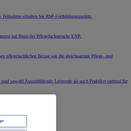
 Teilnahme erhalten Sie RbP-Fortbildungspunkte.
anung auf Basis der Pflegefachsprache ENP.
en pflegefachlichen Bezug wie die gleichnamige Pflege- und
 sind sowohl Auszubildende, Lehrende als auch Praktiker optimal für
pt