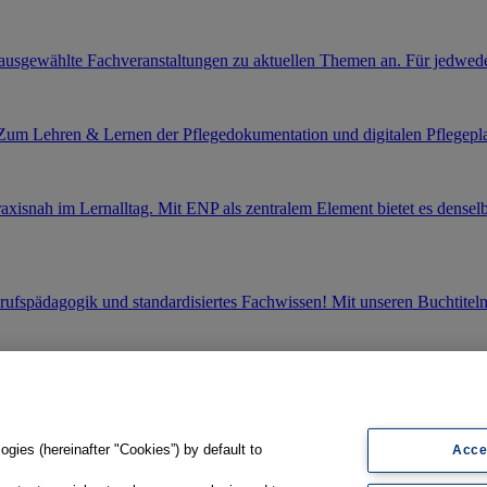
sgewählte Fachveranstaltungen zu aktuellen Themen an. Für jedwede
. Zum Lehren & Lernen der Pflegedokumentation und digitalen Pflegepl
snah im Lernalltag. Mit ENP als zentralem Element bietet es denselb
ufspädagogik und standardisiertes Fachwissen! Mit unseren Buchtiteln
gies (hereinafter "Cookies”) by default to
Acce