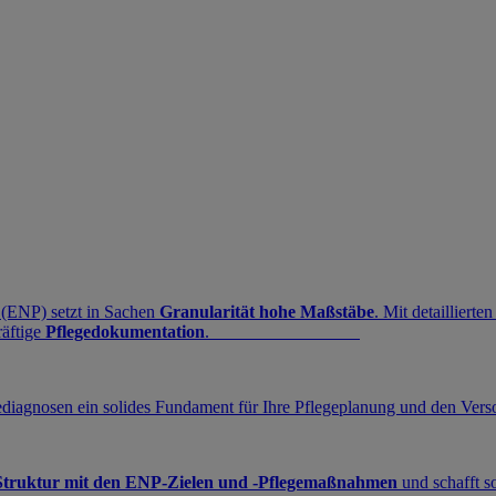
 (ENP) setzt in Sachen
Granularität hohe Maßstäbe
. Mit detaillierte
räftige
Pflegedokumentation
.
diagnosen ein solides Fundament für Ihre Pflegeplanung und den Vers
Struktur mit den ENP-Zielen und -Pflegemaßnahmen
und schafft s