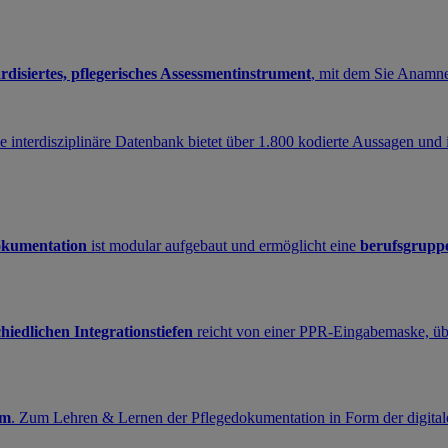
rdisiertes, pflegerisches Assessmentinstrument
, mit dem Sie Anamnes
ie interdisziplinäre Datenbank bietet über 1.800 kodierte Aussagen und
dokumentation
ist modular aufgebaut und ermöglicht eine
berufsgrupp
hiedlichen Integrationstiefen
reicht von einer PPR-Eingabemaske, üb
rm
. Zum Lehren & Lernen der Pflegedokumentation in Form der digital