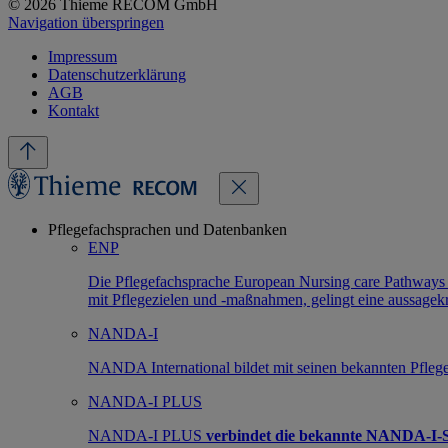
© 2026 Thieme RECOM GmbH
Navigation überspringen
Impressum
Datenschutzerklärung
AGB
Kontakt
Pflegefachsprachen und Datenbanken
ENP
Die Pflegefachsprache European Nursing care Pathways
mit Pflegezielen und -maßnahmen, gelingt eine aussagek
NANDA-I
NANDA International bildet mit seinen bekannten Pflege
NANDA-I PLUS
NANDA-I PLUS
verbindet die bekannte NANDA-I-