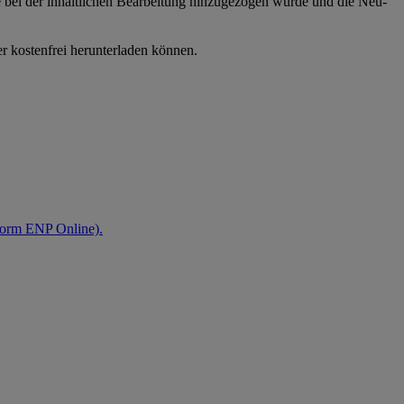
ie bei der inhaltlichen Bear­beitung hinzugezogen wurde und die Neu-
er kostenfrei herunterladen können.
tform ENP Online).