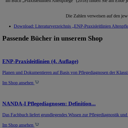
Im Buch „Praxisleitlinien Altenpflege“ (2018) fin­den Sie am Ende j
Die Zahlen verweisen auf den jewei
Download: Literaturverzeichnis „ENP-Praxisleitlinien Altenpfl
Passende Bücher in unserem Shop
ENP-Praxisleitlinien (4. Auflage)
Planen und Dokumentieren auf Basis von Pflegediagnosen der Klassifi
Im Shop ansehen
NANDA-I Pflegediagnosen: Definition...
Das Fachbuch liefert grundlegendes Wissen zur Pflegediagnostik und
Im Shop ansehen