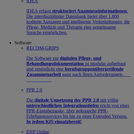
IDEA
IDEA erfasst
strukturiert Anamneseinformationen
.
Die interdisziplinäre Datenbank bietet über 1.800
kodierte Aussagen und intelligente Verknüpfungen, die
Pflege, Medizin und Therapie eine gemeinsame
Sprache ermöglichen.
Software
RECOM-GRIPS
Die Software zur
digitalen Pflege- und
Behandlungsdokumentation
ist modular aufgebaut
und ermöglicht eine
berufsgruppenübergreifende
Zusammenarbeit
ganz nach Ihren Anforderungen.
PPR 2.0
Die
digitale Umsetzung der PPR 2.0
mit völlig
unterschiedlichen Integrationstiefen
reicht von einer
PPR-Eingabemaske, über gekoppelte PPR-
Erhebungsservices bis hin zu einer Extended Version.
In jedem KIS einsatzbereit!
ENP Online