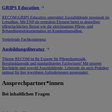
GRIPS Education
RECOM-GRIPS Education unterstützt Auszubildende praxisnah im
Lernalltag. Mit ENP als zentralem Element bietet es denselben
pflegefachlichen Bezug wie die gleichnamige Pflege- und
Behandlungsdokumentation im Krankenhausalltag.
Vertiefende Fachkompetenz
Ausbildungsliteratur
Thieme RECOM ist Ihr Experte für Pflegediagnostik,
Berufspädagogik und standardisiertes Fachwissen! Mit unseren
Buchtiteln sind sowohl Auszubildende, Lehrende als auch Praktiker
optimal für ihre jeweiligen Anforderungen ausgestattet.
Ansprechpartner*innen
Bei inhaltlichen Fragen