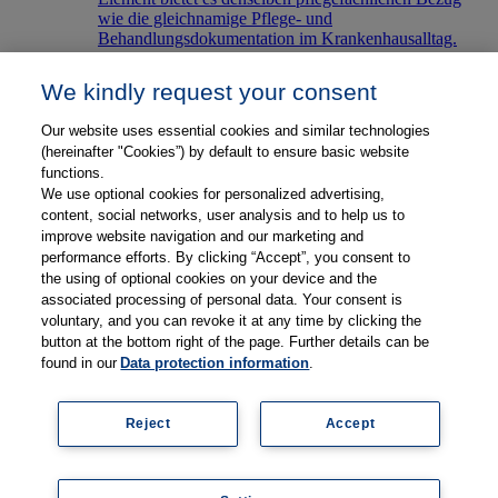
wie die gleichnamige Pflege- und
Behandlungsdokumentation im Krankenhausalltag.
Ausbildungsliteratur
We kindly request your consent
Thieme RECOM ist Ihr Experte für Pflegediagnostik,
Our website uses essential cookies and similar technologies
Berufspädagogik und standardisiertes Fachwissen! Mit
(hereinafter "Cookies”) by default to ensure basic website
unseren Buchtiteln sind sowohl Auszubildende,
functions.
Lehrende als auch Praktiker optimal für ihre jeweiligen
Anforderungen ausgestattet.
We use optional cookies for personalized advertising,
content, social networks, user analysis and to help us to
Partner
improve website navigation and our marketing and
Über Thieme RECOM
performance efforts. By clicking “Accept”, you consent to
Über Thieme RECOM
the using of optional cookies on your device and the
News & Termine
associated processing of personal data. Your consent is
Software-Support
voluntary, and you can revoke it at any time by clicking the
Wissens- und Newsletter
button at the bottom right of the page. Further details can be
Downloads & Unterrichtsmaterialien
found in our
Data protection information
.
Shop
Jobs
Reject
Accept
Sprache
Deutsch
Englisch
Französisch