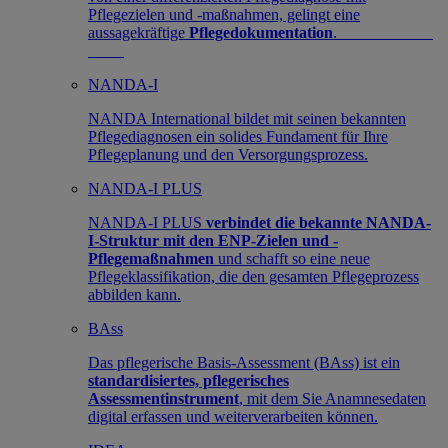
Pflegezielen und -maßnahmen, gelingt eine
aussagekräftige
Pflegedokumentation
.
NANDA-I
NANDA International bildet mit seinen bekannten
Pflegediagnosen ein solides Fundament für Ihre
Pflegeplanung und den Versorgungsprozess.
NANDA-I PLUS
NANDA-I PLUS
verbindet die bekannte NANDA-
I-Struktur mit den ENP-Zielen und -
Pflegemaßnahmen
und schafft so eine neue
Pflegeklassifikation, die den gesamten Pflegeprozess
abbilden kann.
BAss
Das pflegerische Basis-Assessment (BAss) ist ein
standardisiertes, pflegerisches
Assessmentinstrument
, mit dem Sie Anamnesedaten
digital erfassen und weiterverarbeiten können.