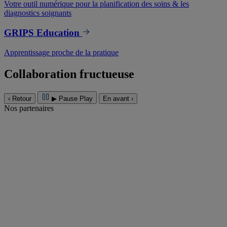
Votre outil numérique pour la planification des soins & les
diagnostics soignants
GRIPS Education
Apprentissage proche de la pratique
Collaboration fructueuse
‹
Retour
▶
Pause
Play
En avant
›
Nos partenaires