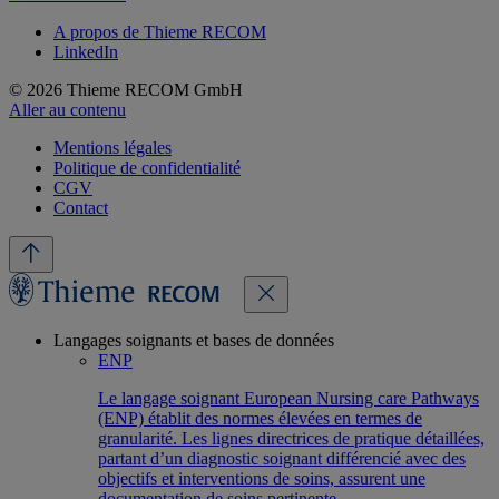
A propos de Thieme RECOM
LinkedIn
© 2026 Thieme RECOM GmbH
Aller au contenu
Mentions légales
Politique de confidentialité
CGV
Contact
Langages soignants et bases de données
ENP
Le langage soignant European Nursing care Pathways
(ENP) établit des normes élevées en termes de
granularité. Les lignes directrices de pratique détaillées,
partant d’un diagnostic soignant différencié avec des
objectifs et interventions de soins, assurent une
documentation de soins pertinente.