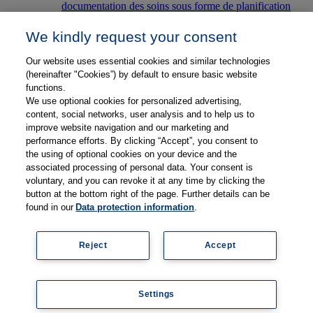
documentation des soins sous forme de planification
numérique des soins basée sur le langage soignant ENP.
We kindly request your consent
GRIPS Education
Our website uses essential cookies and similar technologies
RECOM-GRIPS Education soutient les étudiants dans
(hereinafter "Cookies”) by default to ensure basic website
leur quotidien d’apprentissage. ENP, son élément
functions.
central, est identique à la documentation de soins et de
We use optional cookies for personalized advertising,
traitement du même nom, appliquée dans le quotidien
content, social networks, user analysis and to help us to
hospitalier.
improve website navigation and our marketing and
Support logiciel
performance efforts. By clicking “Accept”, you consent to
the using of optional cookies on your device and the
Solution de support centralisée : télémaintenance pour
associated processing of personal data. Your consent is
une aide directe et système de tickets dans le portail
voluntary, and you can revoke it at any time by clicking the
client pour les clients existants.
button at the bottom right of the page. Further details can be
found in our
Data protection information
.
Partenaires
A propos de Thieme RECOM
Reject
Accept
Sprache
Allemand
Anglais
Français
Settings
Coo