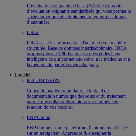
L’évaluation soignante de base (BAss) est un outil
d’évaluation soignante standardisée qui vous permet la
saisie numérique et le traitement ultérieur des donnés
d’anamnèse.
IDEA
IDEA saisit les informations d'anamnèse de manière
structurée. Base de données interdisciplinaire, IDEA
propose plus de 1.800 énoncés codés et des liens
intelligents ce qui permet aux soins, à la médecine et à
la thérapie de parler le même langage.
Logiciel
RECOM-GRIPS
Conçu de manière modulaire, le logiciel de
documentation numérique des soins et du traitement
permet une collaboration interprofessionnelle en
fonction de vos besoins.
ENP Online
ENP Online est une plateforme d’entraînement basée
sur un navigateur. Apprendre & enseigner la