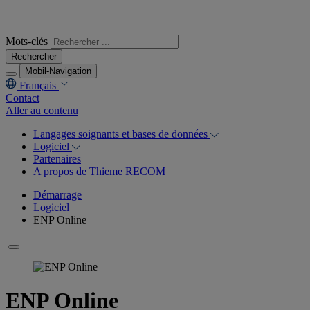
Mots-clés
Rechercher
Mobil-Navigation
Français
Contact
Aller au contenu
Langages soignants et bases de données
Logiciel
Partenaires
A propos de Thieme RECOM
Démarrage
Logiciel
ENP Online
ENP Online