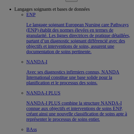
Langages soignants et bases de données
ENP
Le langage soignant European Nursing care Pathways
(ENP) établit des normes élevées en termes de
granularité. Les lignes directrices de pratique détaillées,
partant d’un diagnostic soignant différencié avec des
objectifs et interventions de soins, assurent une
documentation de soins pertinente.
NANDA-I
Avec ses diagnostics infirmiers connus, NANDA
International constitue une base solide pour la
planification et le processus des soins.
NANDA-I PLUS
NANDA-I PLUS combine la structure NANDA-I
connue aux objectifs et interventions de soins ENP,
créant ainsi une nouvelle classification de soins apte à
représenter le processus de soins entier.
BAss